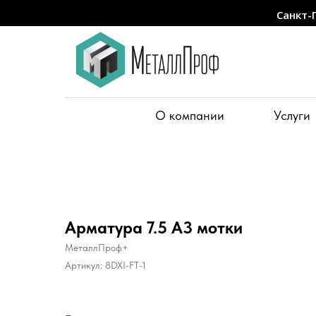
Санкт-
О компании
Услуги
Арматура 7.5 А3 мотки
МеталлПроф+
Артикул:
8DXI-FT-1