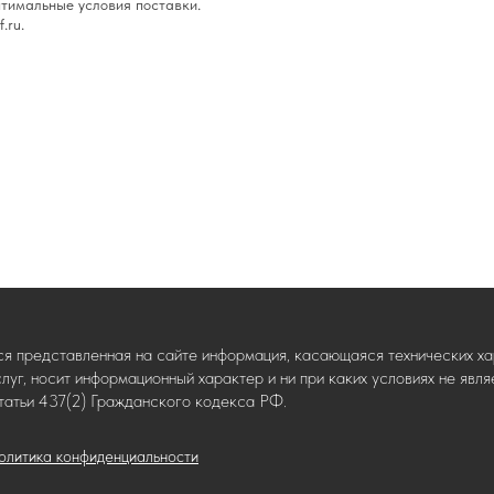
тимальные условия поставки.
.ru.
ся представленная на сайте информация, касающаяся технических хар
слуг, носит информационный характер и ни при каких условиях не яв
татьи 437(2) Гражданского кодекса РФ.
олитика конфиденциальности