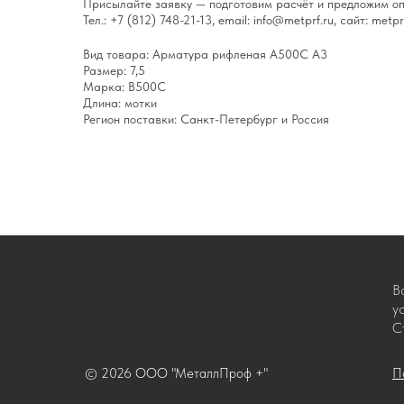
Присылайте заявку — подготовим расчёт и предложим оп
Тел.: +7 (812) 748-21-13, email: info@metprf.ru, сайт: metprf
Вид товара: Арматура рифленая А500С А3
Размер: 7,5
Марка: В500С
Длина: мотки
Регион поставки: Санкт-Петербург и Россия
В
у
С
© 2026 ООО "МеталлПроф +"
П