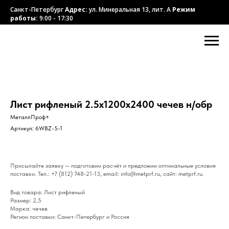
Санкт-Петербург
Адрес:
ул. Минеральная 13, лит. А
Режим
работы:
9:00 - 17:30
Лист рифленый 2.5х1200х2400 чечев н/обр
МеталлПроф+
Артикул:
6WBZ-5-1
Присылайте заявку — подготовим расчёт и предложим оптимальные условия
поставки. Тел.: +7 (812) 748-21-13, email: info@metprf.ru, сайт: metprf.ru.
Вид товара: Лист рифленый
Размер: 2,5
Марка: чечев
Регион поставки: Санкт-Петербург и Россия