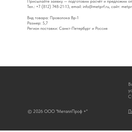
Присылайте заявку — подготовим расчёт и предложим оп
Тел.: +7 (812) 748-21-13, email: info@metprf.ru, сайт: metprf
Вид товара: Проволока Вр-1
Размер: 5,7
Регион поставки: Санкт-Петербург и Россия
В
у
С
© 2026 ООО "МеталлПроф +"
П