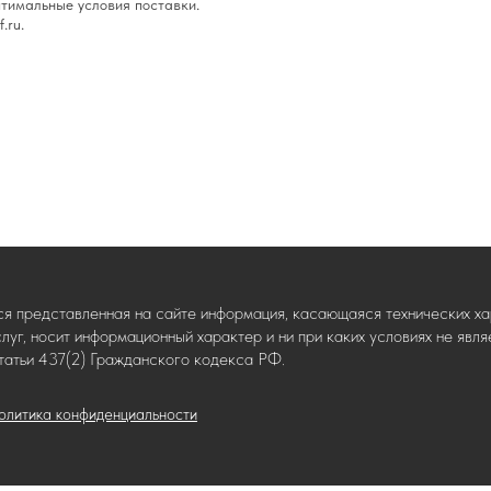
тимальные условия поставки.
.ru.
ся представленная на сайте информация, касающаяся технических хар
слуг, носит информационный характер и ни при каких условиях не яв
татьи 437(2) Гражданского кодекса РФ.
олитика конфиденциальности