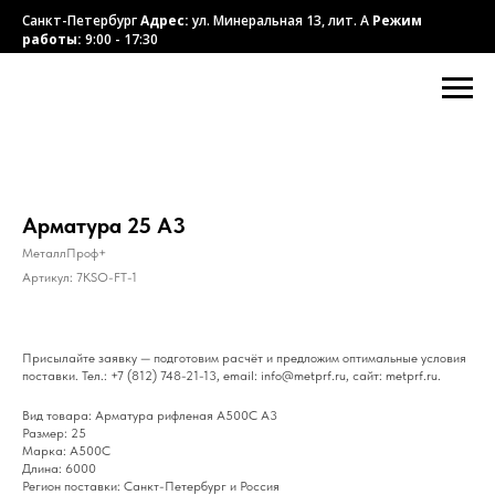
Санкт-Петербург
Адрес:
ул. Минеральная 13, лит. А
Режим
работы:
9:00 - 17:30
Арматура 25 А3
МеталлПроф+
Артикул:
7KSO-FT-1
Присылайте заявку — подготовим расчёт и предложим оптимальные условия
поставки. Тел.: +7 (812) 748-21-13, email: info@metprf.ru, сайт: metprf.ru.
Вид товара: Арматура рифленая А500С А3
Размер: 25
Марка: А500С
Длина: 6000
Регион поставки: Санкт-Петербург и Россия