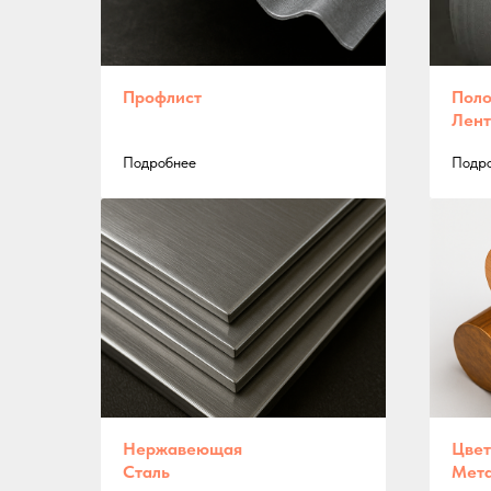
Профлист
Поло
Лент
Подробнее
Подр
Нержавеющая
Цвет
Сталь
Мет