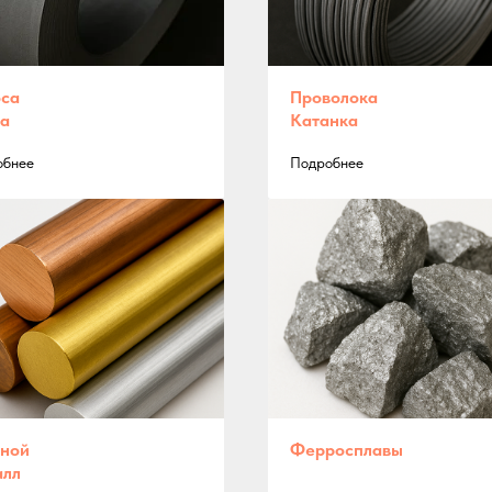
са
Проволока
а
Катанка
обнее
Подробнее
ной
Ферросплавы
алл