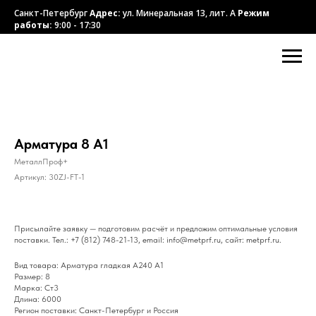
Санкт-Петербург
Адрес:
ул. Минеральная 13, лит. А
Режим
работы:
9:00 - 17:30
Арматура 8 А1
МеталлПроф+
Артикул:
30ZJ-FT-1
Присылайте заявку — подготовим расчёт и предложим оптимальные условия
поставки. Тел.: +7 (812) 748-21-13, email: info@metprf.ru, сайт: metprf.ru.
Вид товара: Арматура гладкая А240 А1
Размер: 8
Марка: Ст3
Длина: 6000
Регион поставки: Санкт-Петербург и Россия