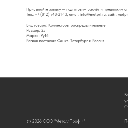
Присылайте заявку — подготовим расчёт и предложим оп
Тел.: +7 (812) 748-21-13, email: info@metprf.ru, сайт: metprf
Вид товара: Коллекторы распределительные
Размер: 25
Марка: Ру16
Регион поставки: Санкт-Петербург и Россия
В
у
С
© 2026 ООО "МеталлПроф +"
П