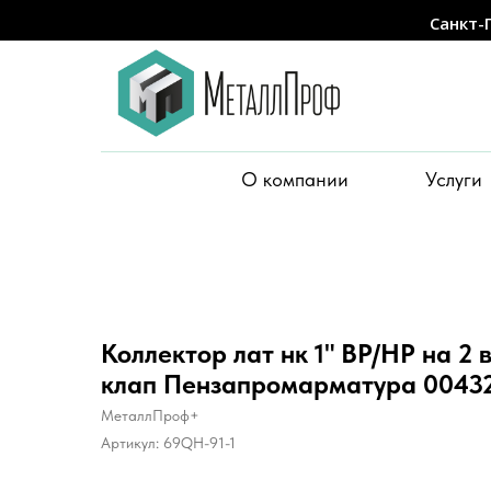
Санкт-
О компании
Услуги
Коллектор лат нк 1" ВР/НР на 2 в
клап Пензапромарматура 0043
МеталлПроф+
Артикул:
69QH-91-1