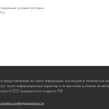
тимальные условия поставки.
.ru.
ся представленная на сайте информация, касающаяся технических хар
слуг, носит информационный характер и ни при каких условиях не яв
татьи 437(2) Гражданского кодекса РФ.
олитика конфиденциальности