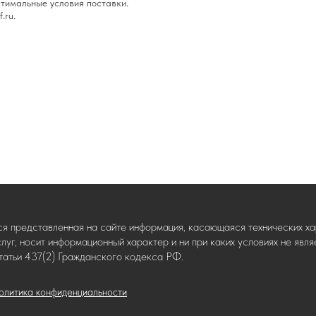
тимальные условия поставки.
.ru.
ся представленная на сайте информация, касающаяся технических хар
слуг, носит информационный характер и ни при каких условиях не яв
татьи 437(2) Гражданского кодекса РФ.
олитика конфиденциальности