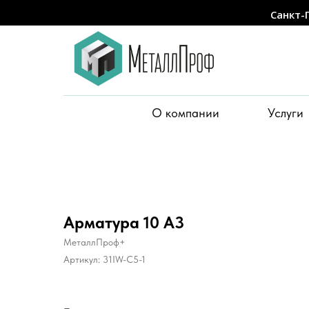
Санкт-
О компании
Услуги
Арматура 10 А3
МеталлПроф+
Артикул:
31IW-C5-1