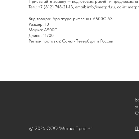
Присылайте заявку — подготовим расчёт и предложим оп
Тел.: +7 (812) 748-21-13, email: info@metprf.ru, сайт: metprf
Вид товара: Арматура рифленая А500С А3
Размер: 10
Марка: А500С
Длина: 11700
Регион поставки: Санкт-Петербург и Россия
В
у
С
© 2026 ООО "МеталлПроф +"
П