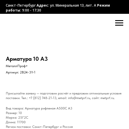
Санкт-Петербург
Адрес:
ул. Минеральная 13, лит. А
Режим
работы:
9:00 - 17:30
Арматура 10 А3
МеталлПроф+
Артикул:
2B24-3Y-1
Присылайте заявку — подготовим расчёт и предложим оптимальные условия
поставки. Тел.: +7 (812) 748-21-13, email: info@metprf.ru, сайт: metprf.ru.
Вид товара: Арматура рифленая А500С А3
Размер: 10
Марка: 25Г2С
Длина: 11700
Регион поставки: Санкт-Петербург и Россия