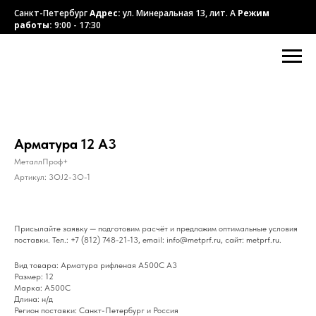
Санкт-Петербург
Адрес:
ул. Минеральная 13, лит. А
Режим
работы:
9:00 - 17:30
Арматура 12 А3
МеталлПроф+
Артикул:
3OJ2-3O-1
Присылайте заявку — подготовим расчёт и предложим оптимальные условия
поставки. Тел.: +7 (812) 748-21-13, email: info@metprf.ru, сайт: metprf.ru.
Вид товара: Арматура рифленая А500С А3
Размер: 12
Марка: А500С
Длина: н/д
Регион поставки: Санкт-Петербург и Россия