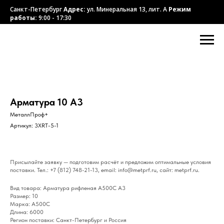
Санкт-Петербург
Адрес:
ул. Минеральная 13, лит. А
Режим
работы:
9:00 - 17:30
Арматура 10 А3
МеталлПроф+
Артикул:
3XRT-5-1
Присылайте заявку — подготовим расчёт и предложим оптимальные условия
поставки. Тел.: +7 (812) 748-21-13, email: info@metprf.ru, сайт: metprf.ru.
Вид товара: Арматура рифленая А500С А3
Размер: 10
Марка: А500С
Длина: 6000
Регион поставки: Санкт-Петербург и Россия