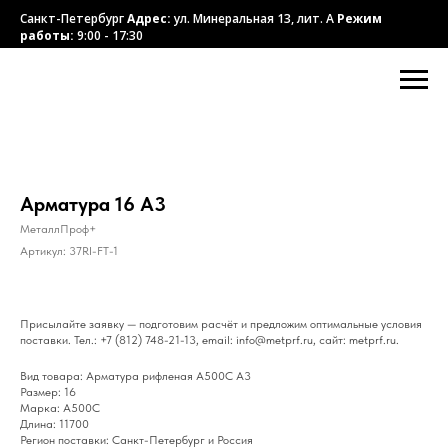
Санкт-Петербург
Адрес:
ул. Минеральная 13, лит. А
Режим
работы:
9:00 - 17:30
Арматура 16 А3
МеталлПроф+
Артикул:
37RI-FT-1
Присылайте заявку — подготовим расчёт и предложим оптимальные условия
поставки. Тел.: +7 (812) 748-21-13, email: info@metprf.ru, сайт: metprf.ru.
Вид товара: Арматура рифленая А500С А3
Размер: 16
Марка: А500С
Длина: 11700
Регион поставки: Санкт-Петербург и Россия