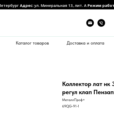
Петербург
Адрес:
ул. Минеральная 13, лит. А
Режим рабо
Каталог товаров
Доставка и оплата
Коллектор лат нк 3
регул клап Пенза
МеталлПроф+
69QG-91-1