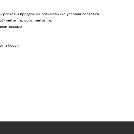
м расчёт и предложим оптимальные условия поставки.
fo@metprf.ru, сайт: metprf.ru.
делительные
рг и Россия