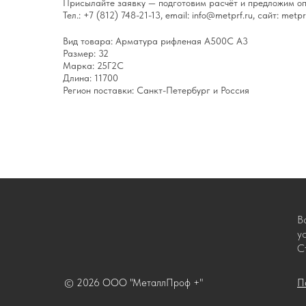
Присылайте заявку — подготовим расчёт и предложим оп
Тел.: +7 (812) 748-21-13, email: info@metprf.ru, сайт: metprf
Вид товара: Арматура рифленая А500С А3
Размер: 32
Марка: 25Г2С
Длина: 11700
Регион поставки: Санкт-Петербург и Россия
В
у
С
© 2026 ООО "МеталлПроф +"
П