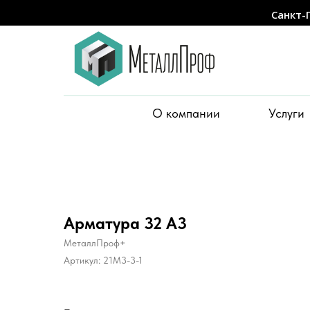
Санкт-
О компании
Услуги
Арматура 32 А3
МеталлПроф+
Артикул:
21M3-3-1