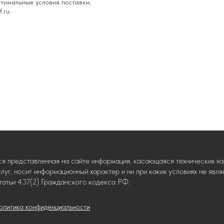
тимальные условия поставки.
.ru.
ся представленная на сайте информация, касающаяся технических хар
слуг, носит информационный характер и ни при каких условиях не яв
татьи 437(2) Гражданского кодекса РФ.
олитика конфиденциальности