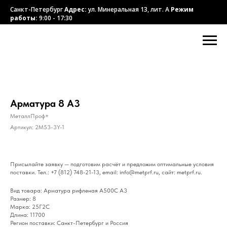
Санкт-Петербург
Адрес:
ул. Минеральная 13, лит. А
Режим
работы:
9:00 - 17:30
Арматура 8 А3
МеталлПроф+
Артикул:
2M53-3Y-1
Присылайте заявку — подготовим расчёт и предложим оптимальные условия
поставки. Тел.: +7 (812) 748-21-13, email: info@metprf.ru, сайт: metprf.ru.
Вид товара: Арматура рифленая А500С А3
Размер: 8
Марка: 25Г2С
Длина: 11700
Регион поставки: Санкт-Петербург и Россия