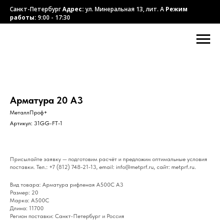
Санкт-Петербург
Адрес:
ул. Минеральная 13, лит. А
Режим
работы:
9:00 - 17:30
Арматура 20 А3
МеталлПроф+
Артикул:
31GG-FT-1
Присылайте заявку — подготовим расчёт и предложим оптимальные условия
поставки. Тел.: +7 (812) 748-21-13, email: info@metprf.ru, сайт: metprf.ru.
Вид товара: Арматура рифленая А500С А3
Размер: 20
Марка: А500С
Длина: 11700
Регион поставки: Санкт-Петербург и Россия