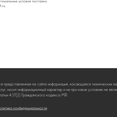
тимальные условия поставки.
.ru.
ся представленная на сайте информация, касающаяся технических хар
слуг, носит информационный характер и ни при каких условиях не яв
татьи 437(2) Гражданского кодекса РФ.
олитика конфиденциальности