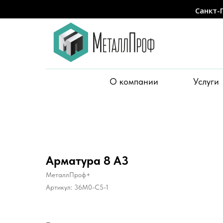
Санкт-
О компании
Услуги
Арматура 8 А3
МеталлПроф+
Артикул:
36M0-C5-1