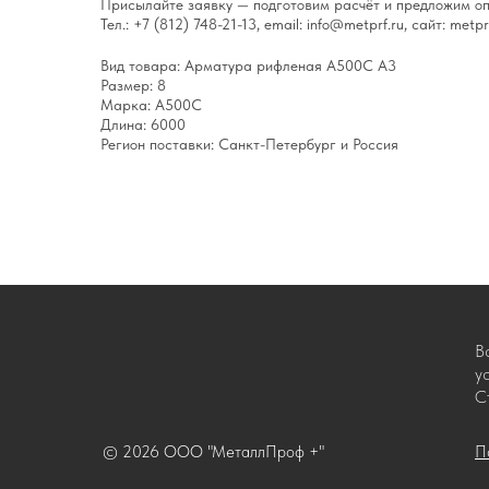
Присылайте заявку — подготовим расчёт и предложим оп
Тел.: +7 (812) 748-21-13, email: info@metprf.ru, сайт: metprf
Вид товара: Арматура рифленая А500С А3
Размер: 8
Марка: А500С
Длина: 6000
Регион поставки: Санкт-Петербург и Россия
В
у
С
© 2026 ООО "МеталлПроф +"
П