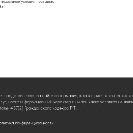
тимальные условия поставки.
.ru.
ся представленная на сайте информация, касающаяся технических хар
слуг, носит информационный характер и ни при каких условиях не яв
татьи 437(2) Гражданского кодекса РФ.
олитика конфиденциальности