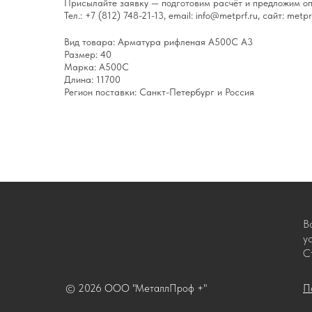
Присылайте заявку — подготовим расчёт и предложим оп
Тел.: +7 (812) 748-21-13, email: info@metprf.ru, сайт: metprf
Вид товара: Арматура рифленая А500С А3
Размер: 40
Марка: А500С
Длина: 11700
Регион поставки: Санкт-Петербург и Россия
В
у
С
© 2026 ООО "МеталлПроф +"
П