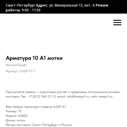
Санкт-Петербург
Адрес:
ул. Минеральная 13, лит. А
Режим
работы:
9:00 - 17:30
Арматура 10 А1 мотки
МеталлПроф+
Артикул:
1UGF-FT-1
Присылайте заявку — подготовим расчёт и предложим оптимальные условия
поставки. Тел.: +7 (812) 748-21-13, email: info@metprf.ru, сайт: metprf.ru.
Вид товара: Арматура гладкая А240 А1
Размер: 10
Марка: А240С
Длина: мотки
Регион поставки: Санкт-Петербург и Россия