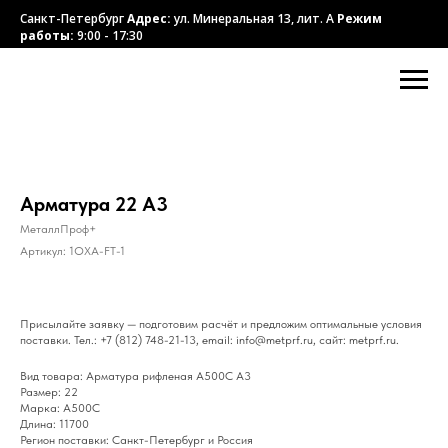
Санкт-Петербург
Адрес:
ул. Минеральная 13, лит. А
Режим
работы:
9:00 - 17:30
Арматура 22 А3
МеталлПроф+
Артикул:
1OXA-FT-1
Присылайте заявку — подготовим расчёт и предложим оптимальные условия
поставки. Тел.: +7 (812) 748-21-13, email: info@metprf.ru, сайт: metprf.ru.
Вид товара: Арматура рифленая А500С А3
Размер: 22
Марка: А500С
Длина: 11700
Регион поставки: Санкт-Петербург и Россия