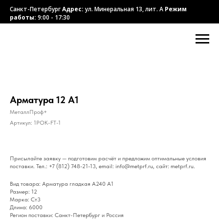
Санкт-Петербург
Адрес:
ул. Минеральная 13, лит. А
Режим
работы:
9:00 - 17:30
Арматура 12 А1
МеталлПроф+
Артикул:
1POK-FT-1
Присылайте заявку — подготовим расчёт и предложим оптимальные условия
поставки. Тел.: +7 (812) 748-21-13, email: info@metprf.ru, сайт: metprf.ru.
Вид товара: Арматура гладкая А240 А1
Размер: 12
Марка: Ст3
Длина: 6000
Регион поставки: Санкт-Петербург и Россия