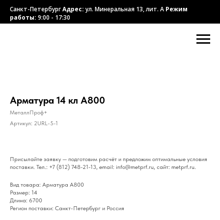
Санкт-Петербург
Адрес:
ул. Минеральная 13, лит. А
Режим
работы:
9:00 - 17:30
Арматура 14 кл А800
МеталлПроф+
Артикул:
2URL-5-1
Присылайте заявку — подготовим расчёт и предложим оптимальные условия
поставки. Тел.: +7 (812) 748-21-13, email: info@metprf.ru, сайт: metprf.ru.
Вид товара: Арматура А800
Размер: 14
Длина: 6700
Регион поставки: Санкт-Петербург и Россия