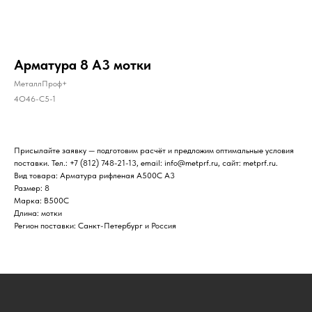
Арматура 8 А3 мотки
МеталлПроф+
4O46-C5-1
Присылайте заявку — подготовим расчёт и предложим оптимальные условия
поставки. Тел.: +7 (812) 748-21-13, email: info@metprf.ru, сайт: metprf.ru.
Вид товара: Арматура рифленая А500С А3
Размер: 8
Марка: В500С
Длина: мотки
Регион поставки: Санкт-Петербург и Россия