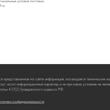
тимальные условия поставки.
.ru.
ся представленная на сайте информация, касающаяся технических хар
слуг, носит информационный характер и ни при каких условиях не яв
татьи 437(2) Гражданского кодекса РФ.
олитика конфиденциальности