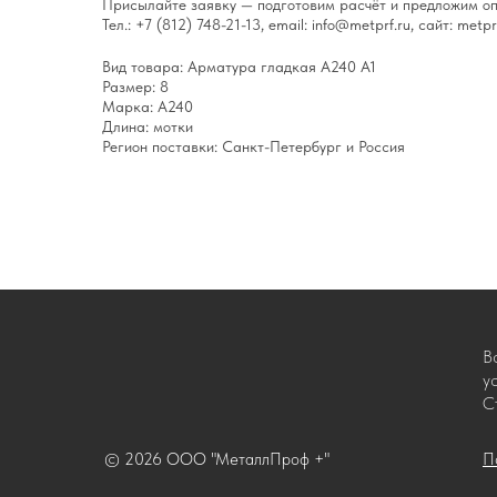
Присылайте заявку — подготовим расчёт и предложим оп
Тел.: +7 (812) 748-21-13, email: info@metprf.ru, сайт: metprf
Вид товара: Арматура гладкая А240 А1
Размер: 8
Марка: А240
Длина: мотки
Регион поставки: Санкт-Петербург и Россия
В
у
С
© 2026 ООО "МеталлПроф +"
П