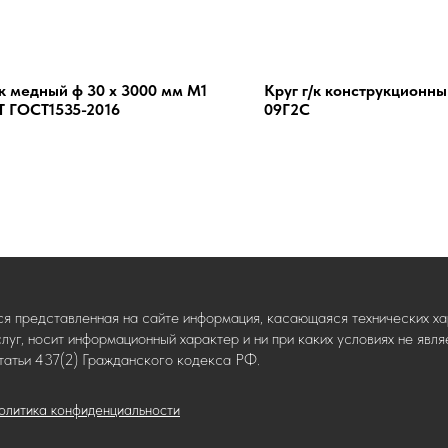
к медный ф 30 х 3000 мм М1
Круг г/к конструкционны
 ГОСТ1535-2016
09Г2С
ся представленная на сайте информация, касающаяся технических хар
слуг, носит информационный характер и ни при каких условиях не яв
татьи 437(2) Гражданского кодекса РФ.
олитика конфиденциальности