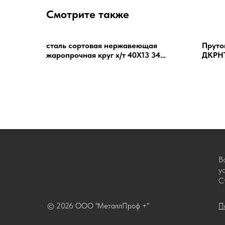
Смотрите также
сталь сортовая нержавеющая
Пруто
жаропрочная круг х/т 40Х13 34
ДКРНТ
импорт
В
у
С
© 2026 ООО "МеталлПроф +"
П