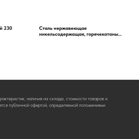
й 230
Сталь нержавеющая
никельсодержащая, горячекатаный
круг AISI 316TI 70 h9
(Калиброванный)
актеристик, наличия на складе, стоимости товаров и
ляется публичной офертой, определяемой положениями