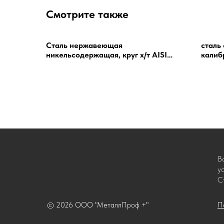
Смотрите также
Сталь нержавеющая
сталь
никельсодержащая, круг х/т AISI
калиб
304 08Х18Н10 27 h9
(Калиброванный)
В
у
С
© 2026 ООО "МеталлПроф +"
П