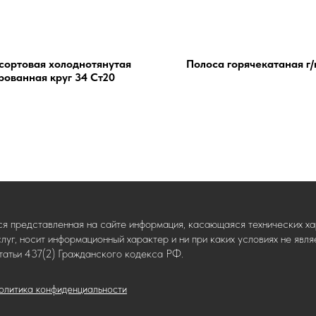
 сортовая холоднотянутая
Полоса горячекатаная г/
рованная круг 34 Ст20
ся представленная на сайте информация, касающаяся технических хар
слуг, носит информационный характер и ни при каких условиях не яв
татьи 437(2) Гражданского кодекса РФ.
олитика конфиденциальности