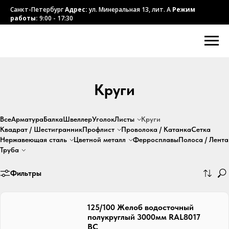
Санкт-Петербург
Адрес:
ул. Минеральная 13, лит. А
Режим
работы:
9:00 - 17:30
Круги
Все
Арматура
Балка
Швеллер
Уголок
Листы
Круги
Квадрат / Шестигранник
Профлист
Проволока / Катанка
Сетка
Нержавеющая
сталь
Цветной
металл
Ферросплавы
Полоса / Лента
Труба
Фильтры
125/100 Желоб водосточный
полукруглый 3000мм RAL8017
ВС