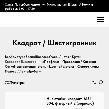
Санкт-Петербург
Адрес:
ул. Минеральная 13, лит. А
Режим
работы:
9:00 - 17:30
Квадрат / Шестигранник
Все
Арматура
Балка
Швеллер
Уголок
Листы
Круги
Квадрат / Шестигранник
Профлист
Проволока / Катанка
Сетка
Нержавеющая
сталь
Цветной
металл
Ферросплавы
Полоса / Лента
Труба
Фильтры
Низ стойки квадрат. AISI
304, фигурный 2 (зеркало)