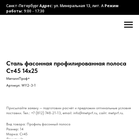
Санкт-Петербург
Адрес:
ул. Минеральная 13, лит. А
Режим
работы:
9:00 - 17:30
Сталь фасонная профилированная полоса
Ст45 14х25
МеталлПроф+
Артикул:
WY2-3-1
Присылайте заявку — подготовим расчёт и предложим оптимальные условия
поставки. Тел.: +7 (812) 748-21-13, email: info@metprf.ru, сайт: metprf.ru.
Вид товара: Профиль фасонный полоса
Размер: 14
Марка: Ст45