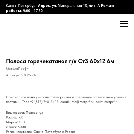
Санкт-Петербург
Адрес:
ул. Минеральная 13, лит. А
Режим
работы:
9:00 - 17:30
Полоса горячекатаная г/к Ст3 60х12 6м
МеталлПроф+
Артикул:
5DGW-3-1
Присылайте заявку — подготовим расчёт и предложим оптимальные условия
поставки. Тел.: +7 (812) 748-21-13, email: info@metprf.ru, сайт: metprf.ru.
Вид товара: Полоса г/к
Размер: 60
Марка: Ст3
Длина: 6000
Регион поставки: Санкт-Петербург и Россия