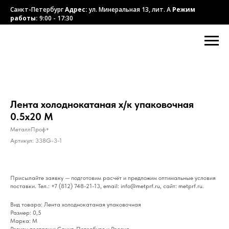
Санкт-Петербург
Адрес:
ул. Минеральная 13, лит. А
Режим
работы:
9:00 - 17:30
Лента холоднокатаная х/к упаковочная
0.5x20 М
МеталлПроф+
Артикул:
338G-3-1
Присылайте заявку — подготовим расчёт и предложим оптимальные условия
поставки. Тел.: +7 (812) 748-21-13, email: info@metprf.ru, сайт: metprf.ru.
Вид товара: Лента холоднокатаная упаковочная
Размер: 0,5
Марка: М