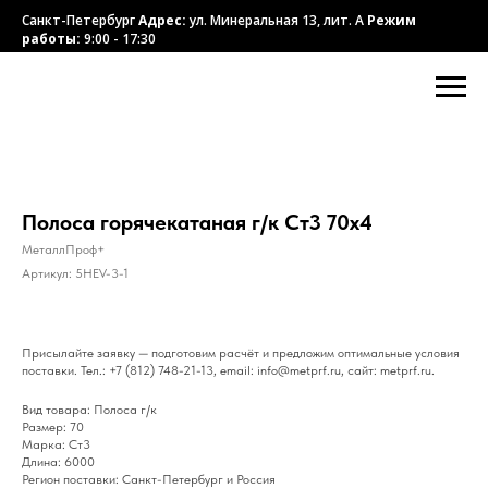
Санкт-Петербург
Адрес:
ул. Минеральная 13, лит. А
Режим
работы:
9:00 - 17:30
Полоса горячекатаная г/к Ст3 70х4
МеталлПроф+
Артикул:
5HEV-3-1
Присылайте заявку — подготовим расчёт и предложим оптимальные условия
поставки. Тел.: +7 (812) 748-21-13, email: info@metprf.ru, сайт: metprf.ru.
Вид товара: Полоса г/к
Размер: 70
Марка: Ст3
Длина: 6000
Регион поставки: Санкт-Петербург и Россия