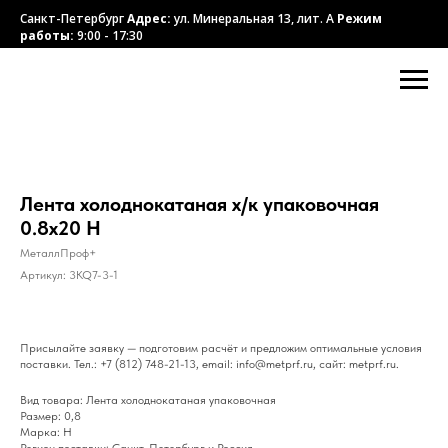
Санкт-Петербург
Адрес:
ул. Минеральная 13, лит. А
Режим
работы:
9:00 - 17:30
Лента холоднокатаная х/к упаковочная
0.8x20 Н
МеталлПроф+
Артикул:
3KQ7-3-1
Присылайте заявку — подготовим расчёт и предложим оптимальные условия
поставки. Тел.: +7 (812) 748-21-13, email: info@metprf.ru, сайт: metprf.ru.
Вид товара: Лента холоднокатаная упаковочная
Размер: 0,8
Марка: Н