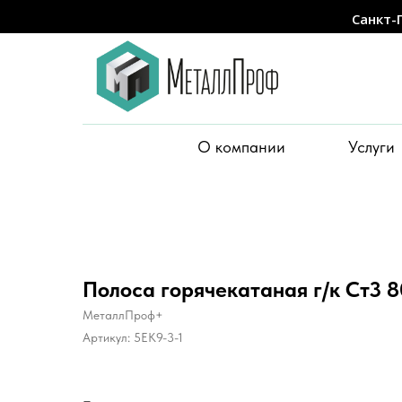
Санкт-
О компании
Услуги
Полоса горячекатаная г/к Ст3 
МеталлПроф+
Артикул:
5EK9-3-1