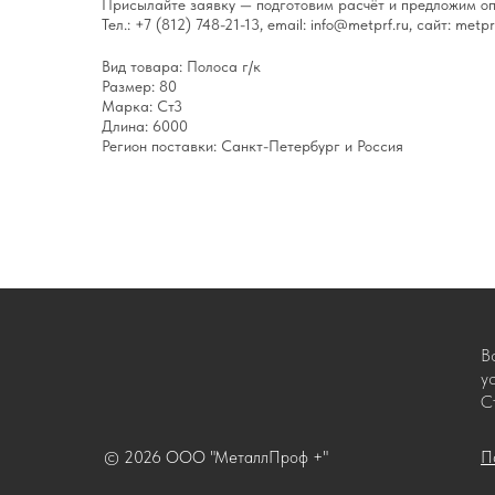
Присылайте заявку — подготовим расчёт и предложим оп
Тел.: +7 (812) 748-21-13, email: info@metprf.ru, сайт: metprf
Вид товара: Полоса г/к
Размер: 80
Марка: Ст3
Длина: 6000
Регион поставки: Санкт-Петербург и Россия
В
у
С
© 2026 ООО "МеталлПроф +"
П