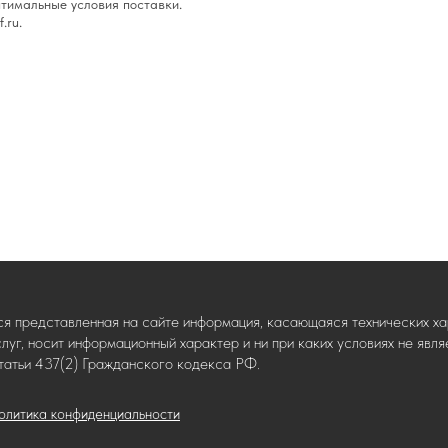
тимальные условия поставки.
.ru.
ся представленная на сайте информация, касающаяся технических хар
слуг, носит информационный характер и ни при каких условиях не яв
татьи 437(2) Гражданского кодекса РФ.
олитика конфиденциальности