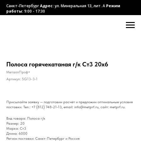
Санкт-Петербург
Адрес:
ул. Минеральная 13, лит. А
Режим
работы:
9:00 - 17:30
Полоса горячекатаная г/к Ст3 20х6
МеталлПроф+
Артикул:
5G13-3-1
Присылайте заявку — подготовим расчёт и предложим оптимальные условия
поставки. Тел.: +7 (812) 748-21-13, email: info@metprf.ru, сайт: metprf.ru.
Вид товара: Полоса г/к
Размер: 20
Марка: Ст3
Длина: 6000
Регион поставки: Санкт-Петербург и Россия