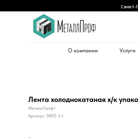
Санкт-
О компании
Услуги
Лента холоднокатаная х/к упако
МеталлПроф+
Артикул:
3NPZ-3-1