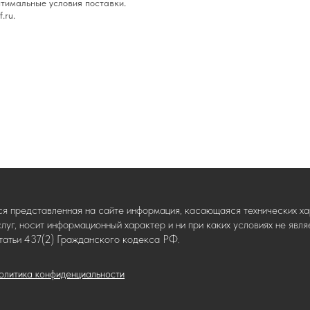
тимальные условия поставки.
.ru.
ся представленная на сайте информация, касающаяся технических хар
слуг, носит информационный характер и ни при каких условиях не яв
татьи 437(2) Гражданского кодекса РФ.
олитика конфиденциальности