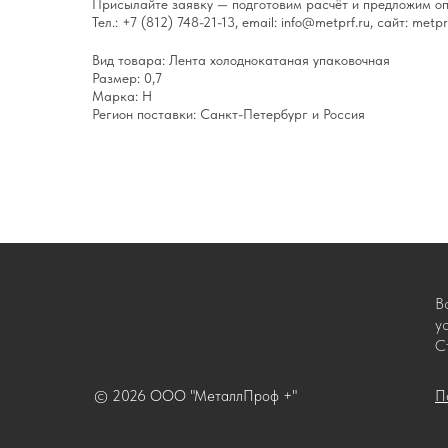
Присылайте заявку — подготовим расчёт и предложим оп
Тел.: +7 (812) 748-21-13, email: info@metprf.ru, сайт: metprf
Вид товара: Лента холоднокатаная упаковочная
Размер: 0,7
Марка: Н
Регион поставки: Санкт-Петербург и Россия
В
у
С
© 2026 ООО "МеталлПроф +"
П