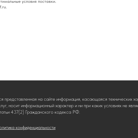
тимальные условия поставки.
.ru.
ся представленная на сайте информация, касающаяся технических хар
слуг, носит информационный характер и ни при каких условиях не яв
татьи 437(2) Гражданского кодекса РФ.
олитика конфиденциальности