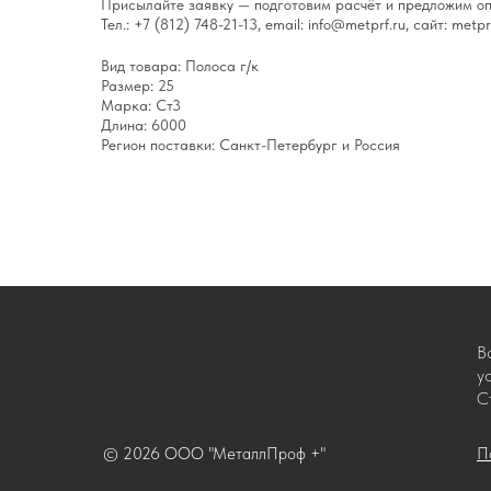
Присылайте заявку — подготовим расчёт и предложим оп
Тел.: +7 (812) 748-21-13, email: info@metprf.ru, сайт: metprf
Вид товара: Полоса г/к
Размер: 25
Марка: Ст3
Длина: 6000
Регион поставки: Санкт-Петербург и Россия
В
у
С
© 2026 ООО "МеталлПроф +"
П