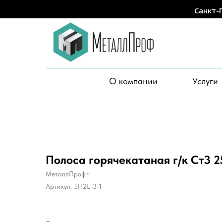
Санкт-
О компании
Услуги
Полоса горячекатаная г/к Ст3 2
МеталлПроф+
Артикул:
5H2L-3-1