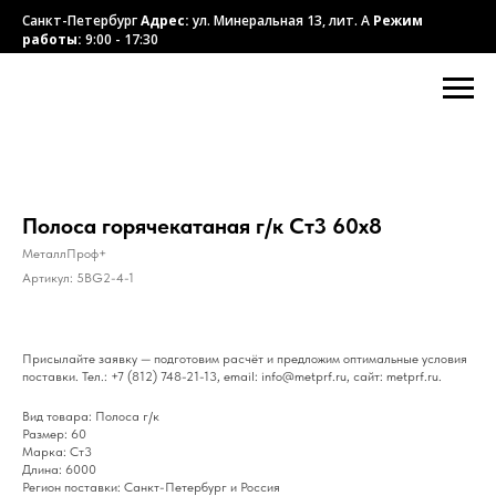
Санкт-Петербург
Адрес:
ул. Минеральная 13, лит. А
Режим
работы:
9:00 - 17:30
Полоса горячекатаная г/к Ст3 60х8
МеталлПроф+
Артикул:
5BG2-4-1
Присылайте заявку — подготовим расчёт и предложим оптимальные условия
поставки. Тел.: +7 (812) 748-21-13, email: info@metprf.ru, сайт: metprf.ru.
Вид товара: Полоса г/к
Размер: 60
Марка: Ст3
Длина: 6000
Регион поставки: Санкт-Петербург и Россия