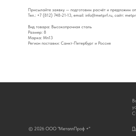
Присылайте заявку — подготовим расчёт и предложим оп
Тел.: +7 (812) 748-21-13, email: info@metprf.ru, сайт: metprf
Вид товара: Высокопрочная сталь
Размер: 8
Марка: Mn13
Регион поставки: Санкт-Петербург и Россия
В
у
С
© 2026 ООО "МеталлПроф +"
П