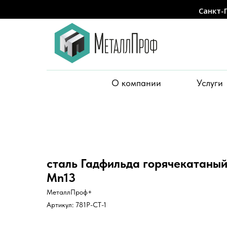
Санкт-
О компании
Услуги
сталь Гадфильда горячекатаный
Mn13
МеталлПроф+
Артикул:
781P-CT-1