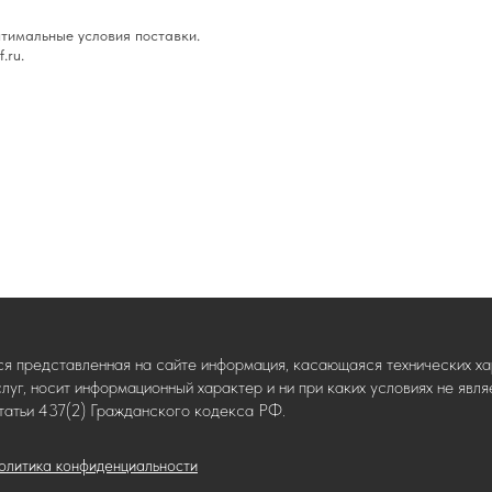
тимальные условия поставки.
.ru.
ся представленная на сайте информация, касающаяся технических хар
слуг, носит информационный характер и ни при каких условиях не яв
татьи 437(2) Гражданского кодекса РФ.
олитика конфиденциальности