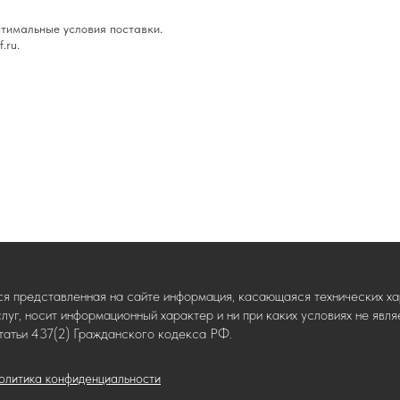
тимальные условия поставки.
.ru.
ся представленная на сайте информация, касающаяся технических хар
слуг, носит информационный характер и ни при каких условиях не яв
татьи 437(2) Гражданского кодекса РФ.
олитика конфиденциальности