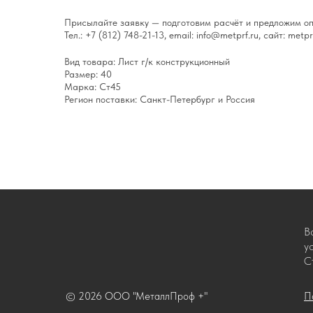
Присылайте заявку — подготовим расчёт и предложим оп
Тел.: +7 (812) 748-21-13, email: info@metprf.ru, сайт: metprf
Вид товара: Лист г/к конструкционный
Размер: 40
Марка: Ст45
Регион поставки: Санкт-Петербург и Россия
В
у
С
© 2026 ООО "МеталлПроф +"
П