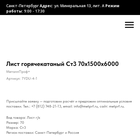
Санкт-Петербург
Адрес:
ул. Минеральная 13, лит. А
Режим
работы:
9:00 - 17:30
Лист горячекатаный Ст3 70х1500х6000
МеталлПроф+
Артикул:
7YDU-4-1
Присылайте заявку — подготовим расчёт и предложим оптимальные условия
поставки. Тел.: +7 (812) 748-21-13, email: info@metprf.ru, сайт: metprf.ru.
Вид товара: Лист г/к
Размер: 70
Марка: Ст3
Регион поставки: Санкт-Петербург и Россия