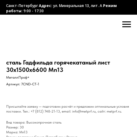
Санкт-Петербург
Адрес:
ул. Минеральная 13, лит. А
Режим
работы:
9:00 - 17:30
сталь Гадфильда горячекатаный лист
30х1500х6600 Mn13
МеталлПроф+
Артикул:
7CND-CT-1
Присылайте заявку — подготовим расчёт и предложим оптимальные условия
поставки. Тел.: +7 (812) 748-21-13, email: info@metprf.ru, сайт: metprf.ru.
Вид товара: Высокопрочная сталь
Размер: 30
Марка: Mn13