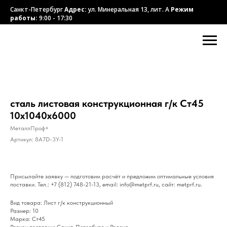
Санкт-Петербург
Адрес:
ул. Минеральная 13, лит. А
Режим
работы:
9:00 - 17:30
сталь листовая конструкционная г/к Ст45
10х1040х6000
МеталлПроф+
Артикул:
8A7D-3Y-1
Присылайте заявку — подготовим расчёт и предложим оптимальные условия
поставки. Тел.: +7 (812) 748-21-13, email: info@metprf.ru, сайт: metprf.ru.
Вид товара: Лист г/к конструкционный
Размер: 10
Марка: Ст45