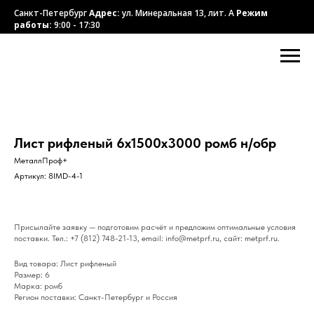
Санкт-Петербург
Адрес:
ул. Минеральная 13, лит. А
Режим
работы:
9:00 - 17:30
Лист рифленый 6х1500х3000 ромб н/обр
МеталлПроф+
Артикул:
8IMD-4-1
Присылайте заявку — подготовим расчёт и предложим оптимальные условия
поставки. Тел.: +7 (812) 748-21-13, email: info@metprf.ru, сайт: metprf.ru.
Вид товара: Лист рифленый
Размер: 6
Марка: ромб
Регион поставки: Санкт-Петербург и Россия