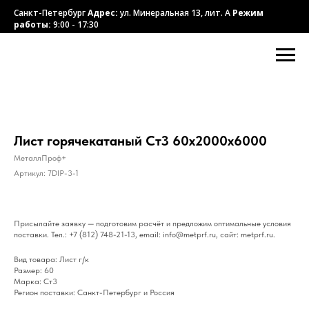
Санкт-Петербург
Адрес:
ул. Минеральная 13, лит. А
Режим
работы:
9:00 - 17:30
Лист горячекатаный Ст3 60х2000х6000
МеталлПроф+
Артикул:
7DIP-3-1
Присылайте заявку — подготовим расчёт и предложим оптимальные условия
поставки. Тел.: +7 (812) 748-21-13, email: info@metprf.ru, сайт: metprf.ru.
Вид товара: Лист г/к
Размер: 60
Марка: Ст3
Регион поставки: Санкт-Петербург и Россия