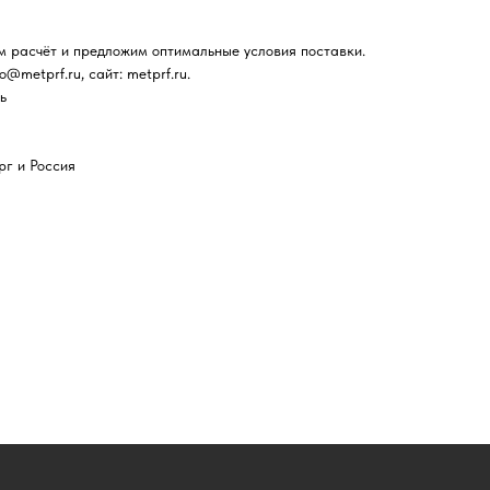
м расчёт и предложим оптимальные условия поставки.
fo@metprf.ru, сайт: metprf.ru.
ь
рг и Россия