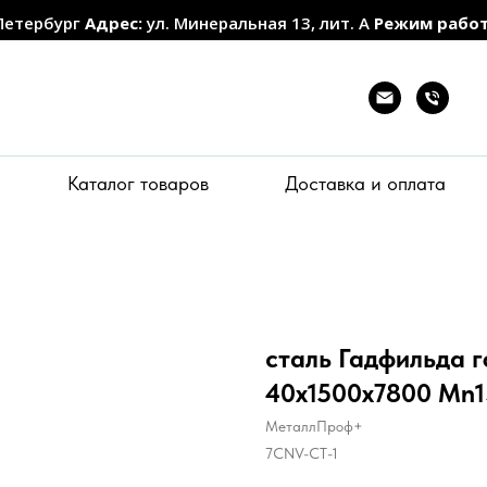
Петербург
Адрес:
ул. Минеральная 13, лит. А
Режим рабо
Каталог товаров
Доставка и оплата
сталь Гадфильда 
40х1500х7800 Mn1
МеталлПроф+
7CNV-CT-1