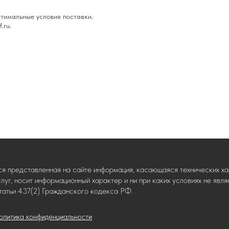
тимальные условия поставки.
.ru.
ся представленная на сайте информация, касающаяся технических хар
слуг, носит информационный характер и ни при каких условиях не яв
татьи 437(2) Гражданского кодекса РФ.
олитика конфиденциальности