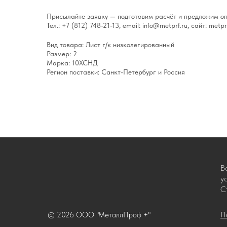
Присылайте заявку — подготовим расчёт и предложим оп
Тел.: +7 (812) 748-21-13, email: info@metprf.ru, сайт: metprf
Вид товара: Лист г/к низколегированный
Размер: 2
Марка: 10ХСНД
Регион поставки: Санкт-Петербург и Россия
В
у
С
© 2026 ООО "МеталлПроф +"
П