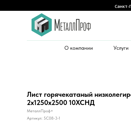
Санкт-
О компании
Услуги
Лист горячекатаный низколеги
2х1250х2500 10ХСНД
МеталлПроф+
Артикул:
5C08-3-1