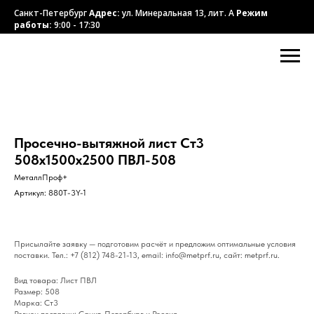
Санкт-Петербург
Адрес:
ул. Минеральная 13, лит. А
Режим
работы:
9:00 - 17:30
Просечно-вытяжной лист Ст3
508х1500х2500 ПВЛ-508
МеталлПроф+
Артикул:
880T-3Y-1
Присылайте заявку — подготовим расчёт и предложим оптимальные условия
поставки. Тел.: +7 (812) 748-21-13, email: info@metprf.ru, сайт: metprf.ru.
Вид товара: Лист ПВЛ
Размер: 508
Марка: Ст3