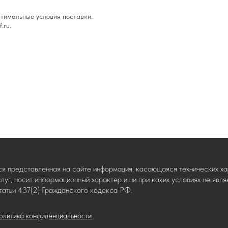
тимальные условия поставки.
.ru.
ся представленная на сайте информация, касающаяся технических хар
слуг, носит информационный характер и ни при каких условиях не яв
татьи 437(2) Гражданского кодекса РФ.
олитика конфиденциальности