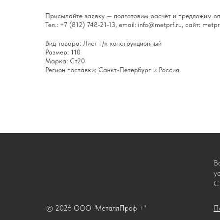
Присылайте заявку — подготовим расчёт и предложим оп
Тел.: +7 (812) 748-21-13, email: info@metprf.ru, сайт: metprf
Вид товара: Лист г/к конструкционный
Размер: 110
Марка: Ст20
Регион поставки: Санкт-Петербург и Россия
В
у
С
© 2026 ООО "МеталлПроф +"
П