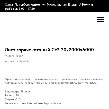
Санкт-Петербург
Адрес:
ул. Минеральная 13, лит. А
Режим
работы:
9:00 - 17:30
Лист горячекатаный Ст3 20х2000х6000
МеталлПроф+
Артикул:
4G4V-FT-1
Присылайте заявку — подготовим расчёт и предложим оптимальные условия
поставки. Тел.: +7 (812) 748-21-13, email: info@metprf.ru, сайт: metprf.ru.
Вид товара: Лист г/к
Размер: 20
Марка: Ст3
Регион поставки: Санкт-Петербург и Россия